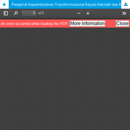
Pengaruh Kepemimpinan Transformasional Kepala Sekolah dan Kepuasan Kerja Terhadap Disiplin Kerja dan Dampaknya pada Kinerja