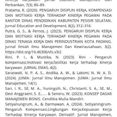
Perbankan, 7(3), 80–89.
Pratama, R. (2020). PENGARUH DISIPLIN KERJA, KOMPENSASI
DAN MOTIVASI KERJA TERHADAP KINERJA PEGAWAI PADA
KANTOR DINAS PENDIDIKAN KABUPATEN PESISIR SELATAN.
Jurnal Education and Development, 8(2), 312–316.
Putra, G. S., & Fernos, J. (2023). PENGARUH DISIPLIN KERJA
DAN MOTIVASI KERJA TERHADAP KINERJA PEGAWAI PADA
DINAS TENAGA KERJA DAN PERINDUSTRIAN KOTA PADANG.
Jurnal Ilmiah Ilmu Manajemen Dan Kewirausahaan, 3(2).
https://doi.org/10.46306/vls.v3i2
Rini, P. I., & Mustika, N. (2023). Rini - Pengaruh
kompensasi,motivasi kerja,fasilitas kerja terhadap kinerja
karyawan. JURNAL EMAS, 4(2).
Saraswati, N. P. A. S., Andika, A. W., & Laksmi, N. W. A. D.
(2024). JUIMA : Jurnal Ilmu Manajemen. JUIMA : Jurnal Ilmu
Manajemen, 14(1).
Sari, I. R., SE, M. A., Yuningsih, N., Christanti, S. A., SE, M.,
Devi Anggraeni, S. E., ... & Seneru, W. (2023). KONSEP DASAR
MANAJEMEN BISNIS. Cendikia Mulia Mandiri.
Setiyanungrum, A., & Darmawan, A. (2024). Setiyaningrum-
Pengaruh Kompensasi,Lingkungan Kerja,Kepuasan Kerja
Terhadap Kinerja Karyawan. Derivatif : Jurnal Manajemen,