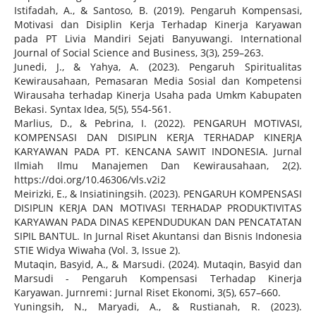
Istifadah, A., & Santoso, B. (2019). Pengaruh Kompensasi,
Motivasi dan Disiplin Kerja Terhadap Kinerja Karyawan
pada PT Livia Mandiri Sejati Banyuwangi. International
Journal of Social Science and Business, 3(3), 259–263.
Junedi, J., & Yahya, A. (2023). Pengaruh Spiritualitas
Kewirausahaan, Pemasaran Media Sosial dan Kompetensi
Wirausaha terhadap Kinerja Usaha pada Umkm Kabupaten
Bekasi. Syntax Idea, 5(5), 554-561.
Marlius, D., & Pebrina, I. (2022). PENGARUH MOTIVASI,
KOMPENSASI DAN DISIPLIN KERJA TERHADAP KINERJA
KARYAWAN PADA PT. KENCANA SAWIT INDONESIA. Jurnal
Ilmiah Ilmu Manajemen Dan Kewirausahaan, 2(2).
https://doi.org/10.46306/vls.v2i2
Meirizki, E., & Insiatiningsih. (2023). PENGARUH KOMPENSASI
DISIPLIN KERJA DAN MOTIVASI TERHADAP PRODUKTIVITAS
KARYAWAN PADA DINAS KEPENDUDUKAN DAN PENCATATAN
SIPIL BANTUL. In Jurnal Riset Akuntansi dan Bisnis Indonesia
STIE Widya Wiwaha (Vol. 3, Issue 2).
Mutaqin, Basyid, A., & Marsudi. (2024). Mutaqin, Basyid dan
Marsudi - Pengaruh Kompensasi Terhadap Kinerja
Karyawan. Jurnremi : Jurnal Riset Ekonomi, 3(5), 657–660.
Yuningsih, N., Maryadi, A., & Rustianah, R. (2023).