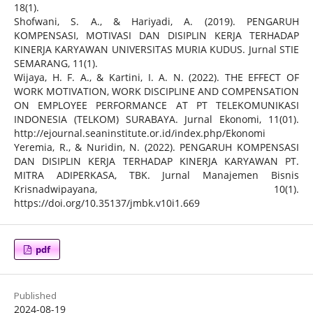
18(1).
Shofwani, S. A., & Hariyadi, A. (2019). PENGARUH
KOMPENSASI, MOTIVASI DAN DISIPLIN KERJA TERHADAP
KINERJA KARYAWAN UNIVERSITAS MURIA KUDUS. Jurnal STIE
SEMARANG, 11(1).
Wijaya, H. F. A., & Kartini, I. A. N. (2022). THE EFFECT OF
WORK MOTIVATION, WORK DISCIPLINE AND COMPENSATION
ON EMPLOYEE PERFORMANCE AT PT TELEKOMUNIKASI
INDONESIA (TELKOM) SURABAYA. Jurnal Ekonomi, 11(01).
http://ejournal.seaninstitute.or.id/index.php/Ekonomi
Yeremia, R., & Nuridin, N. (2022). PENGARUH KOMPENSASI
DAN DISIPLIN KERJA TERHADAP KINERJA KARYAWAN PT.
MITRA ADIPERKASA, TBK. Jurnal Manajemen Bisnis
Krisnadwipayana, 10(1).
https://doi.org/10.35137/jmbk.v10i1.669
pdf
Published
2024-08-19