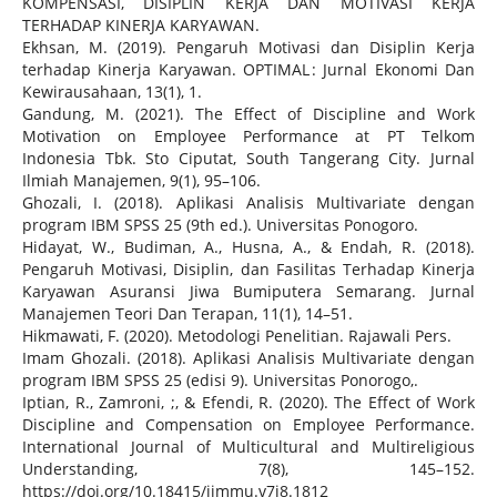
KOMPENSASI, DISIPLIN KERJA DAN MOTIVASI KERJA
TERHADAP KINERJA KARYAWAN.
Ekhsan, M. (2019). Pengaruh Motivasi dan Disiplin Kerja
terhadap Kinerja Karyawan. OPTIMAL : Jurnal Ekonomi Dan
Kewirausahaan, 13(1), 1.
Gandung, M. (2021). The Effect of Discipline and Work
Motivation on Employee Performance at PT Telkom
Indonesia Tbk. Sto Ciputat, South Tangerang City. Jurnal
Ilmiah Manajemen, 9(1), 95–106.
Ghozali, I. (2018). Aplikasi Analisis Multivariate dengan
program IBM SPSS 25 (9th ed.). Universitas Ponogoro.
Hidayat, W., Budiman, A., Husna, A., & Endah, R. (2018).
Pengaruh Motivasi, Disiplin, dan Fasilitas Terhadap Kinerja
Karyawan Asuransi Jiwa Bumiputera Semarang. Jurnal
Manajemen Teori Dan Terapan, 11(1), 14–51.
Hikmawati, F. (2020). Metodologi Penelitian. Rajawali Pers.
Imam Ghozali. (2018). Aplikasi Analisis Multivariate dengan
program IBM SPSS 25 (edisi 9). Universitas Ponorogo,.
Iptian, R., Zamroni, ;, & Efendi, R. (2020). The Effect of Work
Discipline and Compensation on Employee Performance.
International Journal of Multicultural and Multireligious
Understanding, 7(8), 145–152.
https://doi.org/10.18415/ijmmu.v7i8.1812