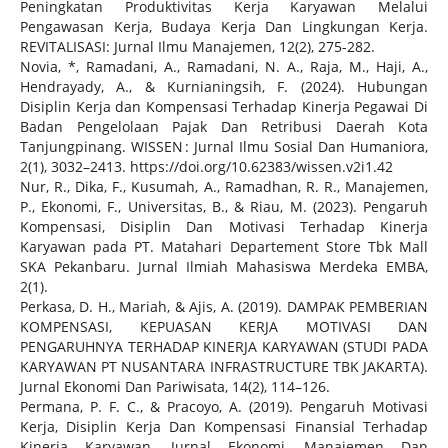
Peningkatan Produktivitas Kerja Karyawan Melalui
Pengawasan Kerja, Budaya Kerja Dan Lingkungan Kerja.
REVITALISASI: Jurnal Ilmu Manajemen, 12(2), 275-282.
Novia, *, Ramadani, A., Ramadani, N. A., Raja, M., Haji, A.,
Hendrayady, A., & Kurnianingsih, F. (2024). Hubungan
Disiplin Kerja dan Kompensasi Terhadap Kinerja Pegawai Di
Badan Pengelolaan Pajak Dan Retribusi Daerah Kota
Tanjungpinang. WISSEN : Jurnal Ilmu Sosial Dan Humaniora,
2(1), 3032–2413. https://doi.org/10.62383/wissen.v2i1.42
Nur, R., Dika, F., Kusumah, A., Ramadhan, R. R., Manajemen,
P., Ekonomi, F., Universitas, B., & Riau, M. (2023). Pengaruh
Kompensasi, Disiplin Dan Motivasi Terhadap Kinerja
Karyawan pada PT. Matahari Departement Store Tbk Mall
SKA Pekanbaru. Jurnal Ilmiah Mahasiswa Merdeka EMBA,
2(1).
Perkasa, D. H., Mariah, & Ajis, A. (2019). DAMPAK PEMBERIAN
KOMPENSASI, KEPUASAN KERJA MOTIVASI DAN
PENGARUHNYA TERHADAP KINERJA KARYAWAN (STUDI PADA
KARYAWAN PT NUSANTARA INFRASTRUCTURE TBK JAKARTA).
Jurnal Ekonomi Dan Pariwisata, 14(2), 114–126.
Permana, P. F. C., & Pracoyo, A. (2019). Pengaruh Motivasi
Kerja, Disiplin Kerja Dan Kompensasi Finansial Terhadap
Kinerja Karyawan. Jurnal Ekonomi, Manajemen Dan