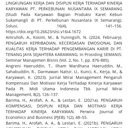
LINGKUNGAN KERJA DAN DISIPLIN KERJA TERHADAP KINERJA
KARYAWAN PT. PERKEBUNAN NUSANTARA IX SEMARANG
(Studi Pada Karyawan Bagian Produksi Karet Kebun
Sukamangli di PT. Perkebunan Nusantara IX Semarang).
Solusi, 16(4), 141–156.
https://doi.org/10.26623/slsi.v16i4.1672
Amrulloh, A., Kosim, M., & Yuningsih, N. (2024, February).
PENGARUH KEPRIBADIAN, KECERDASAN EMOSIONAL DAN
KUALITAS KERJA TERHADAP PENGEMBANGAN KARIR DI PT.
TENANG JAYA SEJAHTERA KARAWANG. In Prosiding SEMANIS:
Seminar Manajemen Bisnis (Vol. 2, No. 1, pp. 876-885).
Angreni Haeruddin, T., Ilham Wardhana Haeruddin, M.,
Sahabuddin, R., Darmawan Natsir, U., Kunci, K., Kerja, M., &
Karyawan, K. (2023). Jurnal Mirai Management Pengaruh
Kompensasi Dan Motivasi Kerja Terhadap Kinerja Karyawan
Pada Pt. Midi Utama Indonesia Tbk. Jurnal Mirai
Management, 8(2), 126–137.
Barima, H., Arofah, A. A., & Lestari, E. (2021a). PENGARUH
KOMPENSASI, DISIPLIN KERJA DAN MOTIVASI KERJA
TERHADAP KINERJA KARYAWAN. Perwira Journal of
Economics and Business (PJEB), 1(2), 48–55.
Barima, H., Arofah, A. A., & Lestari, E. (2021b). PENGARUH