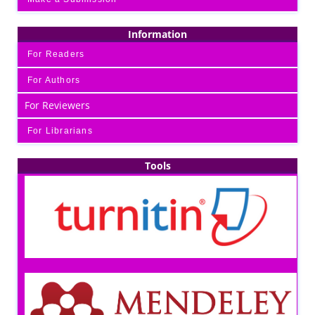
Information
For Readers
For Authors
For Reviewers
For Librarians
Tools