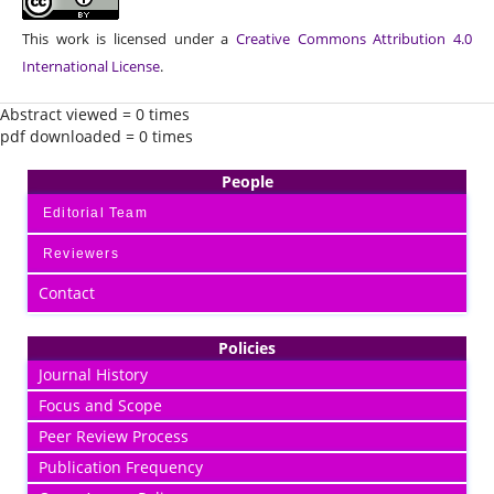
This work is licensed under a
Creative Commons Attribution 4.0
International License
.
Abstract viewed = 0 times
pdf downloaded = 0 times
People
Editorial Team
Reviewers
Contact
Policies
Journal History
Focus and Scope
Peer Review Process
Publication Frequency